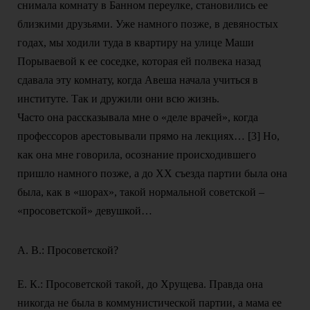
снимала комнату в Банном переулке, становились ее
близкими друзьями. Уже намного позже, в девяностых
годах, мы ходили туда в квартиру на улице Маши
Порываевой к ее соседке, которая ей полвека назад
сдавала эту комнату, когда Авеша начала учиться в
институте. Так и дружили они всю жизнь.
Часто она рассказывала мне о «деле врачей», когда
профессоров арестовывали прямо на лекциях… [3] Но,
как она мне говорила, осознание происходившего
пришло намного позже, а до ХХ съезда партии была она
была, как в «шорах», такой нормальной советской –
«просоветской» девушкой…
А. В.: Просоветской?
Е. К.: Просоветской такой, до Хрущева. Правда она
никогда не была в коммунистической партии, а мама ее