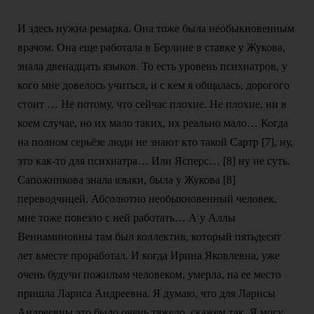
И здесь нужна ремарка. Она тоже была необыкновенным
врачом. Она еще работала в Берлине в ставке у Жукова,
знала двенадцать языков. То есть уровень психиатров, у
кого мне довелось учиться, и с кем я общалась, дорогого
стоит … Не потому, что сейчас плохие. Не плохие, ни в
коем случае, но их мало таких, их реально мало… Когда
на полном серьёзе люди не знают кто такой Сартр [7], ну,
это как-то для психиатра… Или Ясперс… [8] ну не суть.
Сапожникова знала языки, была у Жукова [8]
переводчицей. Абсолютно необыкновенный человек,
мне тоже повезло с ней работать… А у Аллы
Вениаминовны там был коллектив, который пятьдесят
лет вместе проработал. И когда Ирина Яковлевна, уже
очень будучи пожилым человеком, умерла, на ее место
пришла Лариса Андреевна. Я думаю, что для Ларисы
Андреевны это было очень тяжело, скажем так. Я могу