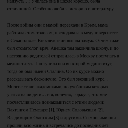
наизусть…) Училась она в школе хорошо, была
отличницей. Особенно любила историю и литературу.
После войны они с мамой переехали в Крым, мама
работала стоматологом, преподавала в медуниверситете
в Севастополе. Впоследствии вышла замуж. Отчим тоже
был стоматолог, врач. Авешка там закончила школу, и по
настоянию родителей отправилась в Москву поступать в
мединститут. Поступила она во второй мединститут,
тогда он был имени Сталина. Об их курсе можно
рассказывать бесконечно. Это был звездный курс...
Многие стали академиками, по учебникам которых
учатся наши дети… и я, конечно, горжусь, что мне
посчастливилось познакомиться с этими людьми:
Вахтангом Немсадзе [1], Юрием Соловьевым [2],
Владимиром Охотским [3] и другими. Со многими они
прошли всю жизнь и встречались до последних лет –