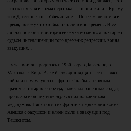
сохранилось и которым она часто со мной делилась, – это
что их семья все время переезжала; то они жили в Крыму,
то в Дагестане, то в Узбекистане… Переезжали они все
время, потому что это были сталинские времена. И ее
личная история, и история ее семьи во многом повторяет
судьбы интеллигенции того времени: репрессии, война,
эвакуация…
Ну так вот, она родилась в 1930 году в Дагестане, в
Махачкале. Когда Алле было одиннадцать лет началась
война и ее мама ушла на фронт. Она была главным
врачом санитарного поезда, вывозила раненных солдат,
прошла всю войну и вернулась подполковником
медслужбы. Папа погиб на фронте в первые дни войны.
Авешка с бабушкой и няней были в эвакуации под
Ташкентом.