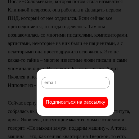
После «Соловьевки», которая потом стала называться
Клиникой неврозов, она работала в Двадцать первом
ПНД, который от нее отделился. Если сейчас все
присоединяется, то тогда отделялось. Там она
познакомилась со многими писателями, композиторами,
артистами, некоторые из них были ее пациентами, а с
некоторыми она просто дружила всю жизнь. Это не
какая-то тайна – многие известные люди писали и сами
упоминали о ней: Высоцкий, Басов и другие. А вот
Яковлев в нее был влюблен. Помните Яковлева?
Ипполит из «Иронии судьбы»…
Подписаться на рассылку
Сейчас вернусь назад. На третьем курсе Авешка
собралась выйти замуж за актера Щукинского института,
друга Яковлева, но тут приезжает ее мама с отчимом и
говорят: «Не выходи замуж, подарим машину». А тогда
машина – это, как сейчас квартира на Тверской, то есть