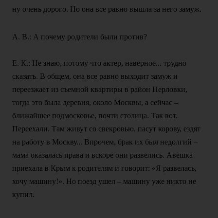
ну очень дорого. Но она все равно вышла за него замуж.
А. В.: А почему родители были против?
Е. К.: Не знаю, потому что актер, наверное... трудно
сказать. В общем, она все равно выходит замуж и
переезжает из съемной квартиры в район Перловки,
тогда это была деревня, около Москвы, а сейчас –
ближайшее подмосковье, почти столица. Так вот.
Переехали. Там живут со свекровью, пасут корову, ездят
на работу в Москву... Впрочем, брак их был недолгий –
мама оказалась права и вскоре они развелись. Авешка
приехала в Крым к родителям и говорит: «Я развелась,
хочу машину!». Но поезд ушел – машину уже никто не
купил.