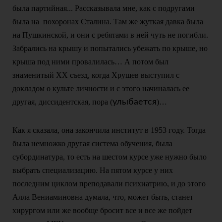
была партийная... Рассказывала мне, как с подругами
была на похоронах Сталина. Там же жуткая давка была
на Пушкинской, и они с ребятами в ней чуть не погибли.
Забрались на крышу и попытались убежать по крыше, но
крыша под ними провалилась… А потом был
знаменитый ХХ съезд, когда Хрущев выступил с
докладом о культе личности и с этого начиналась ее
другая, диссидентская, пора (
улыбается
)…
Как я сказала, она закончила институт в 1953 году. Тогда
была немножко другая система обучения, была
субординатура, то есть на шестом курсе уже нужно было
выбрать специализацию. На пятом курсе у них
последним циклом преподавали психиатрию, и до этого
Алла Вениаминовна думала, что, может быть, станет
хирургом или же вообще бросит все и все же пойдет