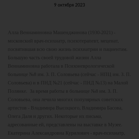
9 октября 2023
Алла Вениаминовна Машенджинова (1930-2021) -
московский врач-психиатр, психотерапевт, меценат,
посвятившая всю свою жизнь психиатрии и пациентам.
Большую часть своей трудовой жизни Алла
Вениаминовна работала в Психоневрологической
больнице №8 им. З. П. Соловьева (сейчас - НПЦ им. З. П.
Соловьева) и в ПНД №21 (сейчас - ПНД №13) на Малой
Полянке. За время работы в больнице №8 им. З. П.
Соловьева, она лечила многих популярных советских
артистов - Владимира Высоцкого, Владимира Басова,
Олега Даля и других. Некоторые их письма,
адресованные ей, представлены на выставке в Музее.
Екатерина Александровна Курилович - врач-психиатр,