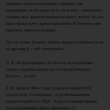
Научного центра психического здоровья, уже
академиком, он всё равно часто ей звонил, советовался,
говорил, мол, давай посмотрим больного, потому что она
была прежде всего врачом-практиком. И Тиганов к ней
приезжал, привозил больных.
Да и не только Тиганов, многие звезды психиатрии были
ее друзьями и с ней советовались
А. В.: На фотографиях с ее 90-летия её поздравляют
Лариса Андреевна Бурыгина и Георгий Петрович
Костюк… А они?
Е. К.: Когда в 1980-х годах Двадцать первый ПНД
отделился от «Соловьевки», Алла Вениаминовна
перешла на работу в ПНД. Тогда его главным врачом
была Сапожникова Ирина Яковлевна. [5]