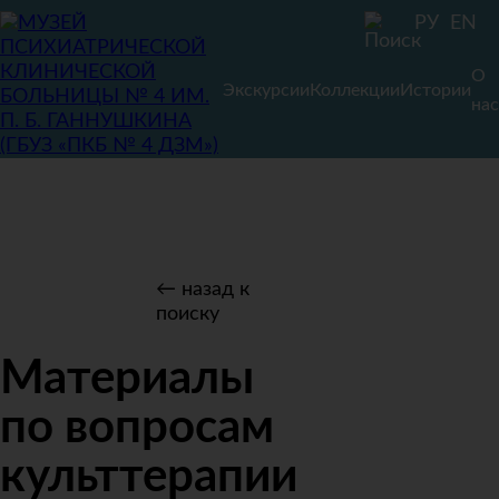
РУ
EN
О
Экскурсии
Коллекции
Истории
нас
← назад к
поиску
Материалы
по вопросам
культтерапии