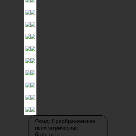
Фонд: Преображенская
психиатрическая
больница